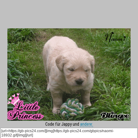
Code für Jappy und
andere: