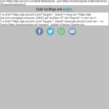
Code für Blogs und
andere: