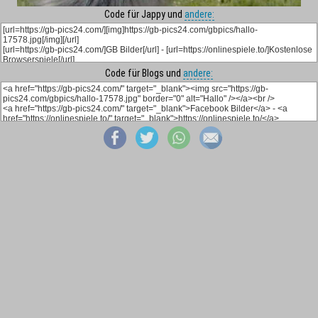
Code für Jappy und
andere:
Code für Blogs und
andere: