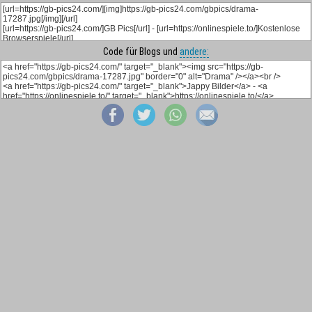
Code für Blogs und
andere: