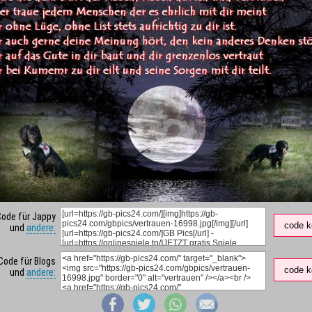
Code für Jappy
code k
und
andere:
Code für Blogs
code k
und
andere: