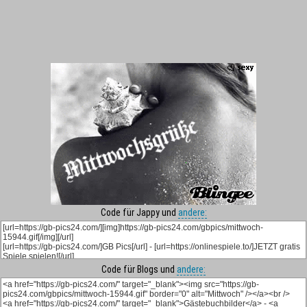
Code für Jappy und
andere:
Code für Blogs und
andere: