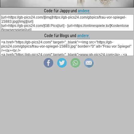
Code für Jappy und
andere:
Code für Blogs und
andere: