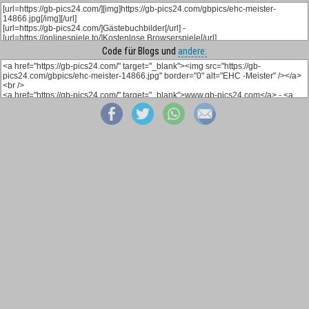
Code für Blogs und
andere: