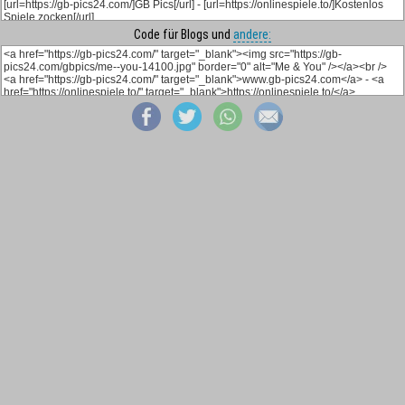
Code für Blogs und
andere: