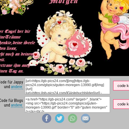
Code für Jappy
code k
und
andere:
Code für Blogs
code k
und
andere: