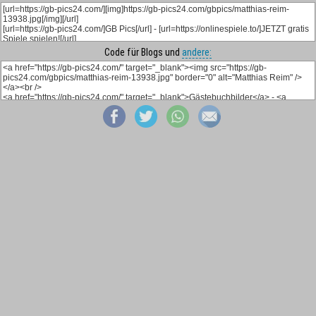
Code für Blogs und
andere: