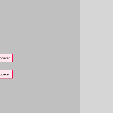
opieren
opieren