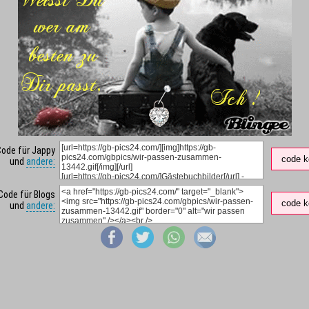
Code für Jappy
code k
und
andere:
Code für Blogs
code k
und
andere: