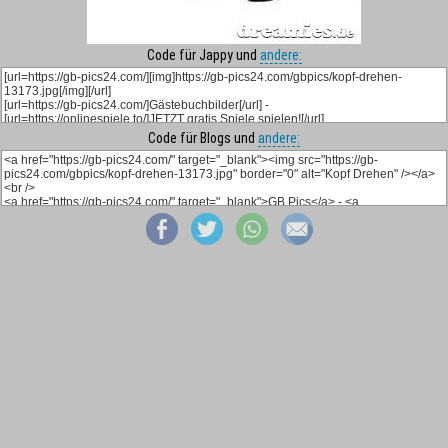
Code für Jappy und
andere:
Code für Blogs und
andere: