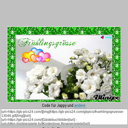
Code für Jappy und
andere: