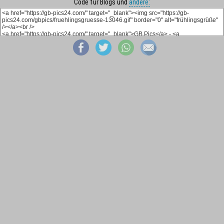
Code für Blogs und
andere: