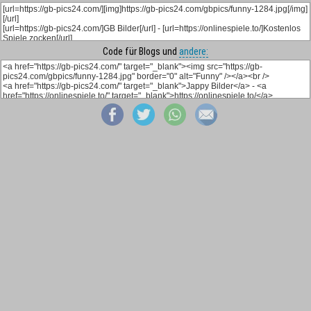
Code für Blogs und
andere: