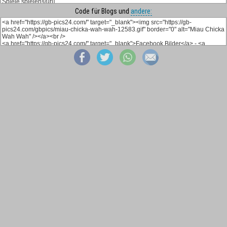
Code für Blogs und
andere: