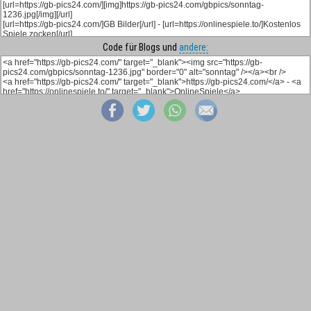
Code für Blogs und
andere: