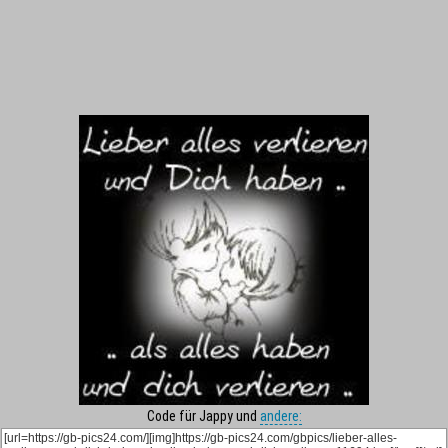
Code für Jappy und
andere: