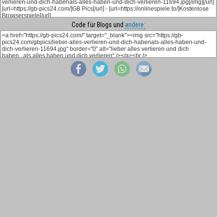
Code für Blogs und
andere: