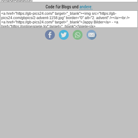
Code für Blogs und
andere: