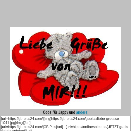
Code für Jappy und
andere: