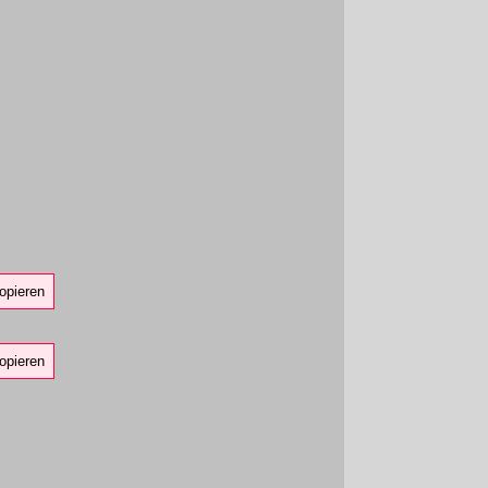
opieren
opieren