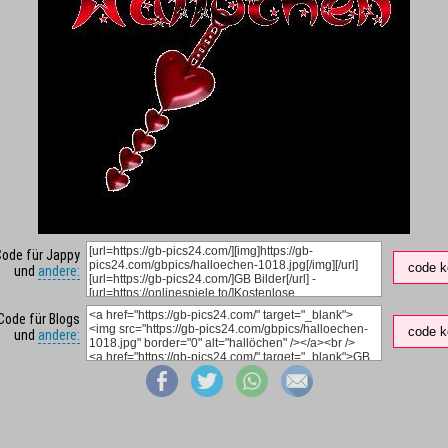
Code für Jappy
code k
und
andere:
Code für Blogs
code k
und
andere: