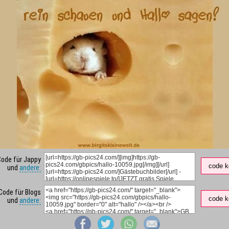
Code für Jappy
code k
und
andere:
Code für Blogs
code k
und
andere: