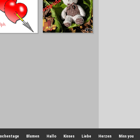
ochentage
Blumen
Hallo
Kisses
Liebe
Herzen
Miss you