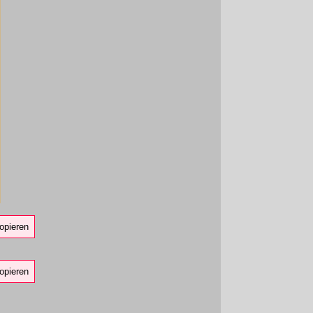
opieren
opieren